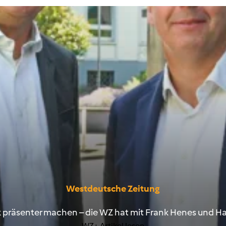
Westdeutsche Zeitung
ank präsenter machen – die WZ hat mit Frank Henes und 
WZ+ Artikel lesen