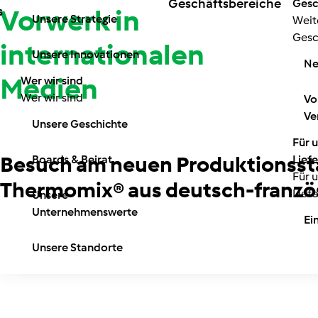
Geschäftsbereiche
Gesc
s
Vorwerk in
Unsere Strategie
Weit
Gesc
internationalen
Unsere Innovationen
Ne
Medien
Wer wir sind
Wer wir sind
Vo
Ve
Unsere Geschichte
Für 
Besuch am neuen Produktionssta
Boards & Beirat
Lief
Für 
Thermomix® aus deutsch-franz
Lief
Unsere
Unternehmenswerte
Ei
Unsere Standorte