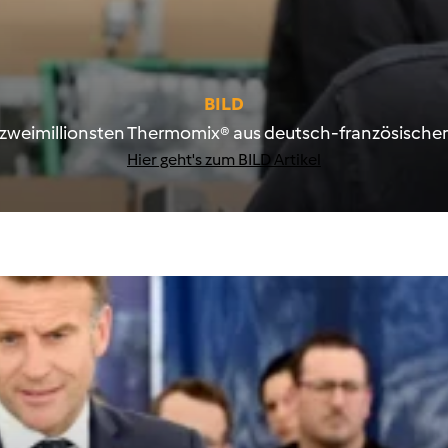
BILD
n zweimillionsten Thermomix® aus deutsch-französisc
Hier geht's zum BILD Artikel