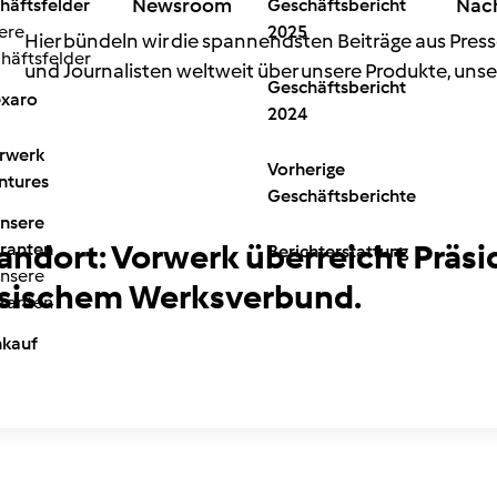
Newsroom
Nach
häftsfelder
Geschäftsbericht
ere
2025
Hier bündeln wir die spannendsten Beiträge aus Press
häftsfelder
und Journalisten weltweit über unsere Produkte, unse
Geschäftsbericht
xaro
2024
rwerk
Vorherige
ntures
Geschäftsberichte
unsere
ndort: Vorwerk überreicht Präsi
eranten
Berichterstattung
unsere
ösischem Werksverbund.
eranten
nkauf