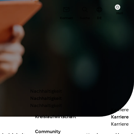
r
Hell
Kontakt
Suche
DE
t
Nachhaltigkeit
Nachhaltigkeit
Nachhaltigkeit
Karriere
Kreislaufwirtschaft
Karriere
Karriere
Community