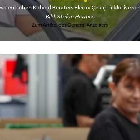
res deutschen Kobold Beraters
Bledor Çekaj - inklusive 
Bild: Stefan Hermes
Zum Artikel des General Anzeigers