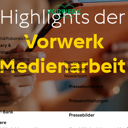
Highlights de
Vorwerk
häftsbereiche
nary &
ning
Medienarbei
nary & Cleaning
Newsroom
Newsroom
ermomix®
Newsroom
bold
Pressekonferenz
nzen
Pressemitteilungen
nzen
f-Bank
Pressebilder
ere