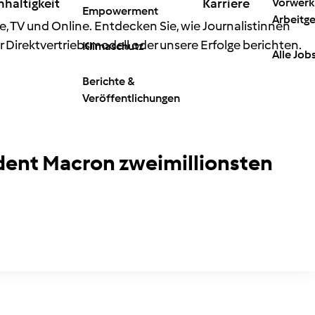
haltigkeit
Karriere
Vorwerk 
Empowerment
Arbeitg
e, TV und Online. Entdecken Sie, wie Journalistinnen
r Direktvertriebsmodell oder unsere Erfolge berichten.
Klimaschutz
Alle Job
Berichte &
Veröffentlichungen
dent Macron zweimillionsten