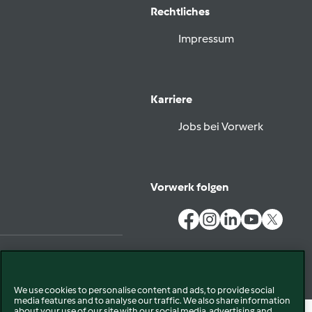
Rechtliches
Impressum
Karriere
Jobs bei Vorwerk
Vorwerk folgen
Datenschutz
Disclaimer
EU Konformitätserklärung
We use cookies to personalise content and ads, to provide social
Cookies
media features and to analyse our traffic. We also share information
about your use of our site with our social media, advertising and