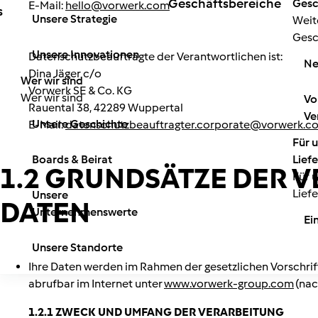
Geschäftsbereiche
Gesc
E-Mail:
hello@vorwerk.com
s
Unsere Strategie
Weit
Gesc
Unsere Innovationen
Datenschutzbeauftragte der Verantwortlichen ist:
Ne
Dina Jäger
c/o
Wer wir sind
Vorwerk SE & Co. KG
Wer wir sind
Vo
Rauental 38, 42289 Wuppertal
Ve
Unsere Geschichte
E-Mail:
datenschutzbeauftragter.corporate@vorwerk.c
Für 
Boards & Beirat
Lief
1.2 GRUNDSÄTZE DER
Für 
Lief
Unsere
DATEN
Unternehmenswerte
Ei
Unsere Standorte
Ihre Daten werden im Rahmen der gesetzlichen Vorschri
abrufbar im Internet unter
www.vorwerk-group.com
(nac
1.2.1 ZWECK UND UMFANG DER VERARBEITUNG