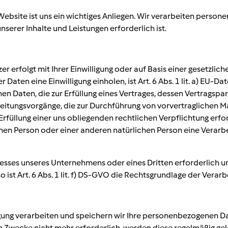
bsite ist uns ein wichtiges Anliegen. Wir verarbeiten persone
nserer Inhalte und Leistungen erforderlich ist.
erfolgt mit Ihrer Einwilligung oder auf Basis einer gesetzliche
Daten eine Einwilligung einholen, ist Art. 6 Abs. 1 lit. a) E
ten, die zur Erfüllung eines Vertrages, dessen Vertragspartei di
beitungsvorgänge, die zur Durchführung von vorvertraglichen 
llung einer uns obliegenden rechtlichen Verpflichtung erforderl
fenen Person oder einer anderen natürlichen Person eine Vera
eresses unseres Unternehmens oder eines Dritten erforderlich 
 ist Art. 6 Abs. 1 lit. f) DS-GVO die Rechtsgrundlage der Verarb
ung verarbeiten und speichern wir Ihre personenbezogenen Date
ten Zwecke nicht mehr erforderlich, werden diese regelmäßig ge