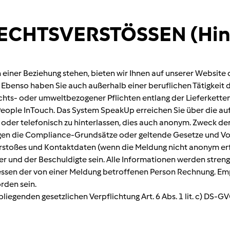
RECHTSVERSTÖSSEN (Hin
in einer Beziehung stehen, bieten wir Ihnen auf unserer Websit
benso haben Sie auch außerhalb einer beruflichen Tätigkeit d
s- oder umweltbezogener Pflichten entlang der Lieferketten 
People InTouch. Das System SpeakUp erreichen Sie über die au
h oder telefonisch zu hinterlassen, dies auch anonym. Zweck de
gen die Compliance-Grundsätze oder geltende Gesetze und Vor
rstoßes und Kontaktdaten (wenn die Meldung nicht anonym erf
r und der Beschuldigte sein. Alle Informationen werden streng
ressen der von einer Meldung betroffenen Person Rechnung. E
rden sein.
liegenden gesetzlichen Verpflichtung Art. 6 Abs. 1 lit. c) DS