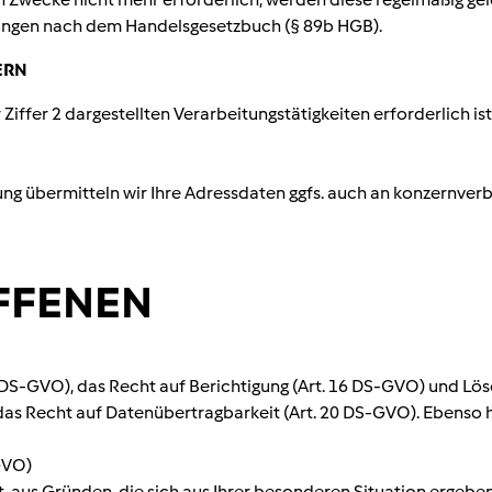
htungen nach dem Handelsgesetzbuch (§ 89b HGB).
ERN
 Ziffer 2 dargestellten Verarbeitungstätigkeiten erforderlich i
g übermitteln wir Ihre Adressdaten ggfs. auch an konzernverb
OFFENEN
 DS-GVO), das Recht auf Berichtigung (Art. 16 DS-GVO) und Lös
das Recht auf Datenübertragbarkeit (Art. 20 DS-GVO). Ebenso
GVO)
 aus Gründen, die sich aus Ihrer besonderen Situation ergebe