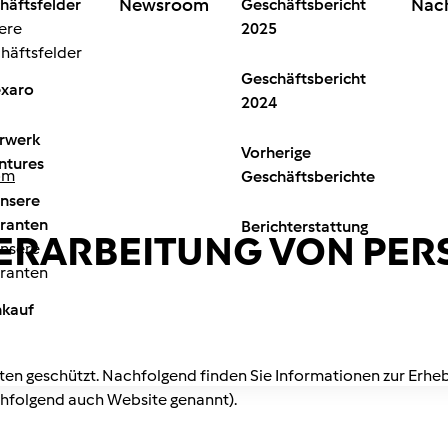
Newsroom
Nach
häftsfelder
Geschäftsbericht
ere
2025
häftsfelder
Geschäftsbericht
xaro
2024
rwerk
Vorherige
ntures
om
Geschäftsberichte
unsere
eranten
Berichterstattung
 VERARBEITUNG VON P
unsere
eranten
nkauf
ften geschützt. Nachfolgend finden Sie Informationen zur Erh
hfolgend auch Website genannt).