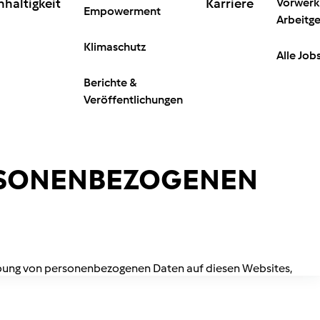
haltigkeit
Karriere
Vorwerk 
Empowerment
Arbeitg
Klimaschutz
Alle Job
Berichte &
Veröffentlichungen
ERSONENBEZOGENEN
ebung von personenbezogenen Daten auf diesen Websites,