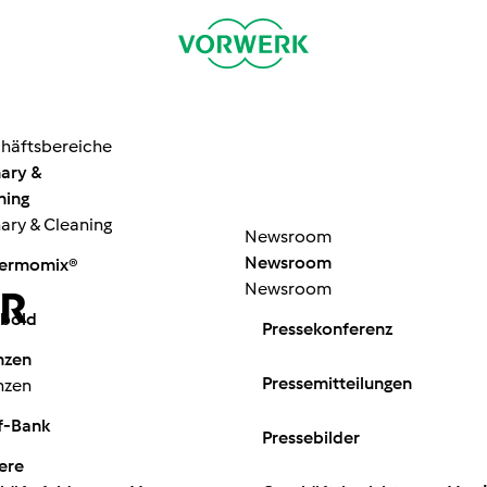
häftsbereiche
nary &
ning
nary & Cleaning
Newsroom
Newsroom
ermomix®
Newsroom
ER
bold
Pressekonferenz
nzen
Pressemitteilungen
nzen
f-Bank
Pressebilder
ere