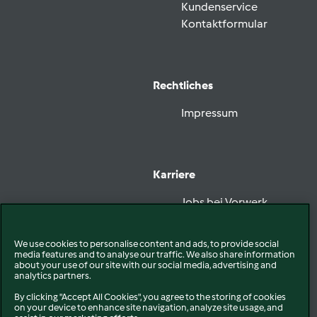
Kundenservice
Kontaktformular
Rechtliches
Impressum
Karriere
Jobs bei Vorwerk
We use cookies to personalise content and ads, to provide social
media features and to analyse our traffic. We also share information
Vorwerk folgen
about your use of our site with our social media, advertising and
analytics partners.
By clicking "Accept All Cookies", you agree to the storing of cookies
on your device to enhance site navigation, analyze site usage, and